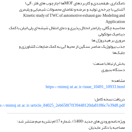
نامگذاری، طبقه‌بندی و کاربردهای MOFها (چارچوب های فلز – آلی)
آشنایی با چرخه ی تولید و عرضه و تقاضای محصولات شیمیایی و پلیمری
Kinetic study of TWC of automotive exhaust gas: Modeling and
Application
محاسبه چگالی، پارامتر انحلال پذیری و دمای انتقال شیشه ای پلی اتیلن با کمک
دینامیک مولکولی
مروری بر هیدروژل ها
جذب بیولوژیک عناصر سنگین از محیط آبی به کمک ضایعات کشاورزی و
جلبک‌ها
بخش ارتباط با صنعت:
دستگاه بنبوری
مشاهده:
https://mimsj.ut.ac.ir/issue_10491_10933.html
دریافت نسخه کامل:
ps://mimsj.ut.ac.ir/article_84025_2eb658f7ff39448120da81f86c7e39d8.pdf
ویژه نامه ورودی های جدید (1400)، شماره 17 ام نشریه میم منتشر شد:
مصاحبه با دکتر عابدیان