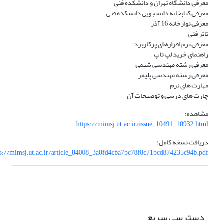
معرفی دانشگاه تهران و دانشکده فنی
معرفی کتابخانه دانشجویی دانشکده فنی
معرفی نوارخانه 16 آذر
تاتر فنی
معرفی نرم افزارهای پرکاربرد
راهنمای خرید لپ تاپ
معرفی رشته مهندسی شیمی
معرفی رشته مهندسی پلیمر
مهارت های نرم
چارت های درسی و توضیحات آن
مشاهده:
https://mimsj.ut.ac.ir/issue_10491_10932.html
دریافت نسخه کامل:
ps://mimsj.ut.ac.ir/article_84008_3a0fd4cba7bc78f8c71bcd874235c94b.pdf
دسترسی سریع